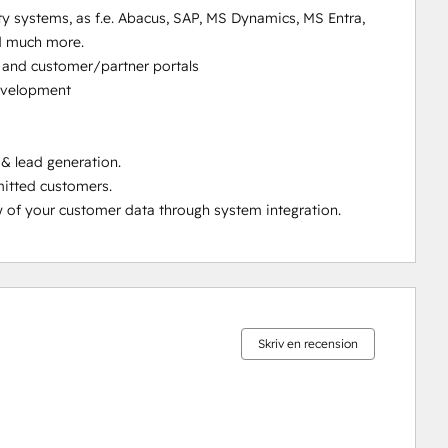
y systems, as f.e. Abacus, SAP, MS Dynamics, MS Entra, 
d much more.  

and customer/partner portals 

velopment 

& lead generation.

tted customers. 

 of your customer data through system integration.
0 %
0 %
0 %
3 %
97 %
slutfört
slutfört
slutfört
slutfört
slutfört
Skriv en recension