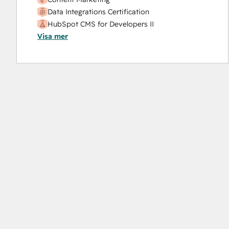
Data Integrations Certification
HubSpot CMS for Developers II
Visa mer
HubSpot Marketing Hub Software Certification
HubSpot Sales Software
HubSpot Solutions Partner
Inbound Marketing
Inbound Marketing
Inbound Sales
Marketing Hub Implementation
Platform Consulting
Service Hub Software
Social
Media
Marketing
Certificati
Course
Social
Media