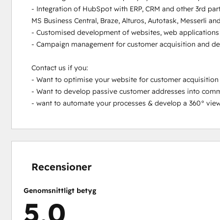
- Integration of HubSpot with ERP, CRM and other 3rd part
MS Business Central, Braze, Alturos, Autotask, Messerli an
- Customised development of websites, web applications 
- Campaign management for customer acquisition and de
Contact us if you:

- Want to optimise your website for customer acquisition 
- Want to develop passive customer addresses into commi
- want to automate your processes & develop a 360° view
0 %
0 %
0 %
3 %
97 %
slutfört
slutfört
slutfört
slutfört
slutfört
Recensioner
Genomsnittligt betyg
5,0