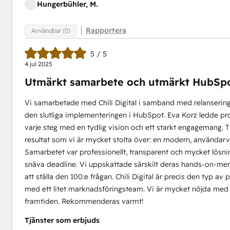
Hungerbühler, M.
Rapportera
Användbar (0)
5 / 5
4 jul 2025
Utmärkt samarbete och utmärkt HubSpo
Vi samarbetade med Chili Digital i samband med relanseringe
den slutliga implementeringen i HubSpot. Eva Korz ledde p
varje steg med en tydlig vision och ett starkt engagemang. 
resultat som vi är mycket stolta över: en modern, användarvä
Samarbetet var professionellt, transparent och mycket lösning
snäva deadline. Vi uppskattade särskilt deras hands-on-menta
att ställa den 100:e frågan. Chili Digital är precis den typ av
med ett litet marknadsföringsteam. Vi är mycket nöjda med 
framtiden. Rekommenderas varmt!
Tjänster som erbjuds