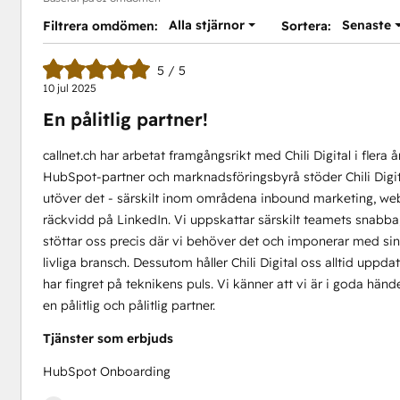
Alla stjärnor
Senaste
Filtrera omdömen:
Sortera:
5 / 5
10 jul 2025
En pålitlig partner!
callnet.ch har arbetat framgångsrikt med Chili Digital i fler
HubSpot-partner och marknadsföringsbyrå stöder Chili Digit
utöver det - särskilt inom områdena inbound marketing, we
räckvidd på LinkedIn. Vi uppskattar särskilt teamets snabba, 
stöttar oss precis där vi behöver det och imponerar med si
livliga bransch. Dessutom håller Chili Digital oss alltid uppda
har fingret på teknikens puls. Vi känner att vi är i goda h
en pålitlig och pålitlig partner.
on
Tjänster som erbjuds
HubSpot Onboarding