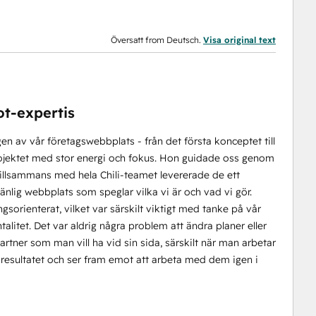
Översatt from Deutsch.
Visa original text
t-expertis
n av vår företagswebbplats - från det första konceptet till
rojektet med stor energi och fokus. Hon guidade oss genom
Tillsammans med hela Chili-teamet levererade de ett
nlig webbplats som speglar vilka vi är och vad vi gör.
sorienterat, vilket var särskilt viktigt med tanke på vår
litet. Det var aldrig några problem att ändra planer eller
 partner som man vill ha vid sin sida, särskilt när man arbetar
resultatet och ser fram emot att arbeta med dem igen i