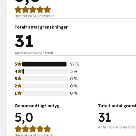
Baserat på 31 omdömen
Totalt antal granskningar
31
Antal recensioner totalt
5
97 %
4
3 %
3
0 %
2
0 %
1
0 %
Genomsnittligt betyg
Totalt antal gran
5,0
31
Antal recensioner total
Baserat på 31 omdömen