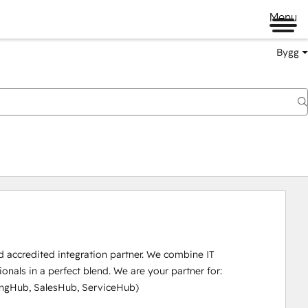
Menu
Bygg
 accredited integration partner. We combine IT 
nals in a perfect blend. We are your partner for:

gHub, SalesHub, ServiceHub) 
