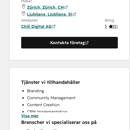
Platser
Zürich, Zürich, CH
Ljubljana, Ljubljana, SI
Webbplats
Betyg
Chili Digital AG
5
(
31
)
Kontakta företag
Tjänster vi tillhandahåller
Branding
Community Management
Content Creation
CRM Implementation
Visa mer
CRM Migration
Branscher vi specialiserar oss på
Custom API Integrations