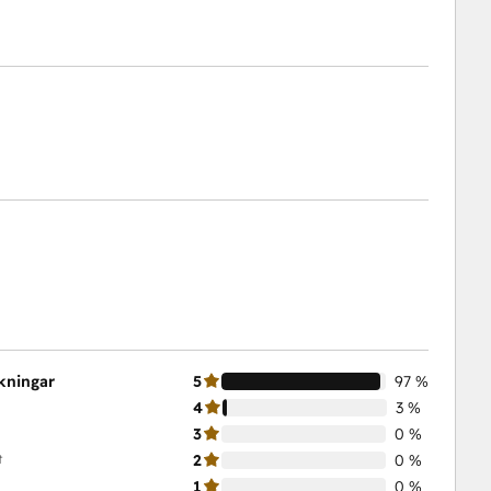
skningar
5
97 %
4
3 %
3
0 %
t
2
0 %
1
0 %