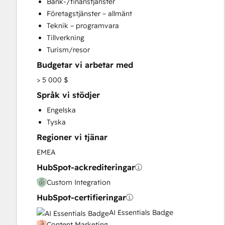
Bank-/finanstjänster
Customer Marketing
Företagstjänster – allmänt
Email Marketing
Teknik – programvara
Full Inbound Marketing Services
Tillverkning
Help Desk Implementation
Turism/resor
Knowledge Base Development
Budgetar vi arbetar med
Programmable Automation
Sales and Marketing Alignment
> 5 000 $
Sales Enablement
Språk vi stödjer
Search Engine Optimization
Engelska
Social Media
Tyska
Video Production
Regioner vi tjänar
Website Design
Website Development
EMEA
Website Migration
HubSpot-ackrediteringar
Custom Integration
HubSpot-certifieringar
AI Essentials Badge
Content Marketing