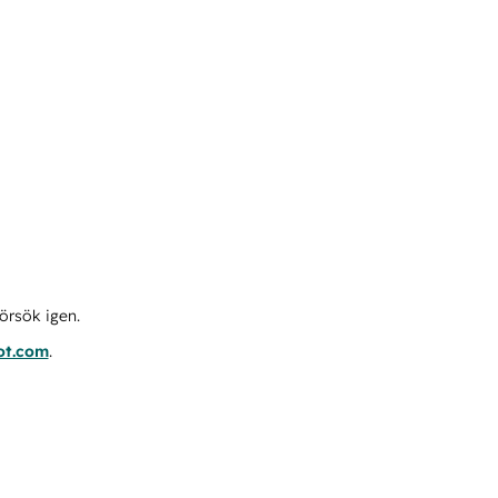
örsök igen.
ot.com
.