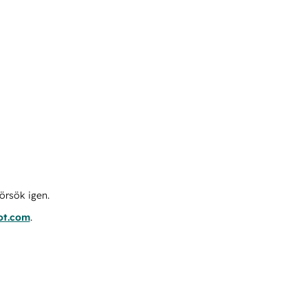
örsök igen.
ot.com
.