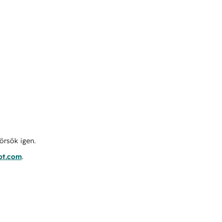
örsök igen.
ot.com
.