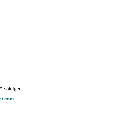
örsök igen.
ot.com
.