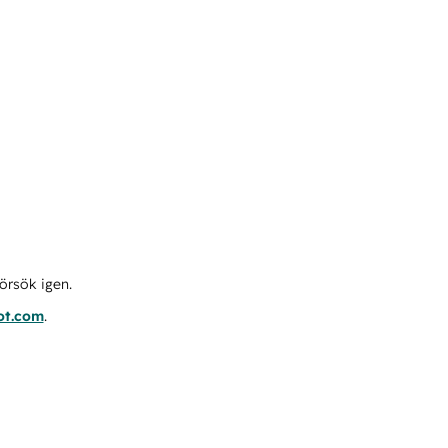
örsök igen.
ot.com
.