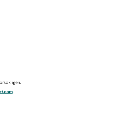
örsök igen.
ot.com
.