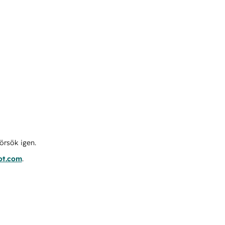
örsök igen.
ot.com
.