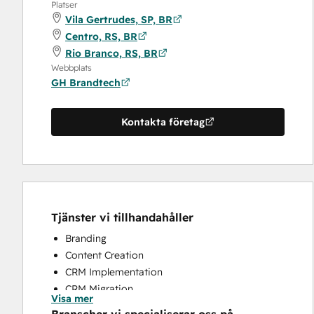
Platser
Vila Gertrudes, SP, BR
Centro, RS, BR
Rio Branco, RS, BR
Webbplats
GH Brandtech
Kontakta företag
Tjänster vi tillhandahåller
Branding
Content Creation
CRM Implementation
CRM Migration
Visa mer
Full Inbound Marketing Services