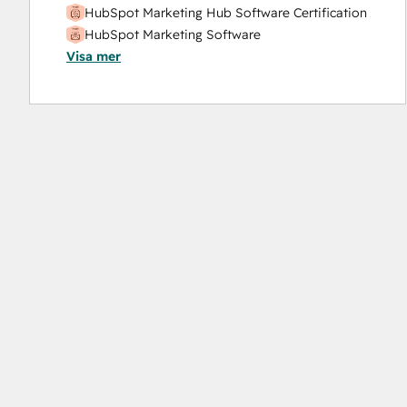
HubSpot Marketing Hub Software Certification
HubSpot Marketing Software
Visa mer
HubSpot Reporting
HubSpot Sales Hub Software Certification
HubSpot Solutions Partner
Inbound
Inbound Marketing
Objectives-Based Onboarding
Platform Consulting
Revenue Operations
Salesforce Integration Certification