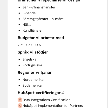
Branscher vi specialiserar oss på
HubSpot Onboarding
Bank-/finanstjänster
Sales and Marketing Alignment
E-handel
Sales Enablement
Företagstjänster – allmänt
Search Engine Optimization
Hälsa
Website Design
Kundtjänster
Budgetar vi arbetar med
2 500–5 000 $
Språk vi stödjer
Engelska
Portugisiska
Regioner vi tjänar
Nordamerika
Sydamerika
HubSpot-certifieringar
Data Integrations Certification
HubSpot Implementation for Partners