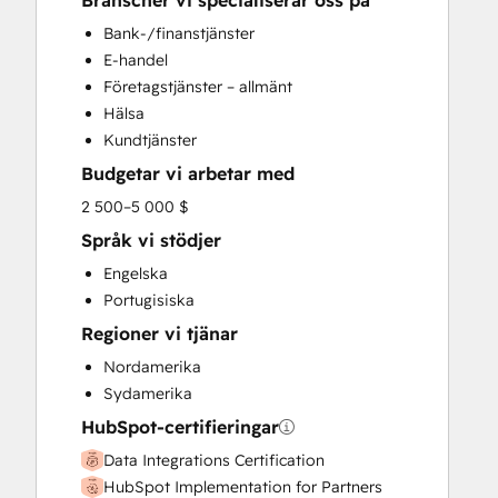
Branscher vi specialiserar oss på
HubSpot Onboarding
Bank-/finanstjänster
Sales and Marketing Alignment
E-handel
Sales Enablement
Företagstjänster – allmänt
Search Engine Optimization
Hälsa
Website Design
Kundtjänster
Budgetar vi arbetar med
2 500–5 000 $
Språk vi stödjer
Engelska
Portugisiska
Regioner vi tjänar
Nordamerika
Sydamerika
HubSpot-certifieringar
Data Integrations Certification
HubSpot Implementation for Partners