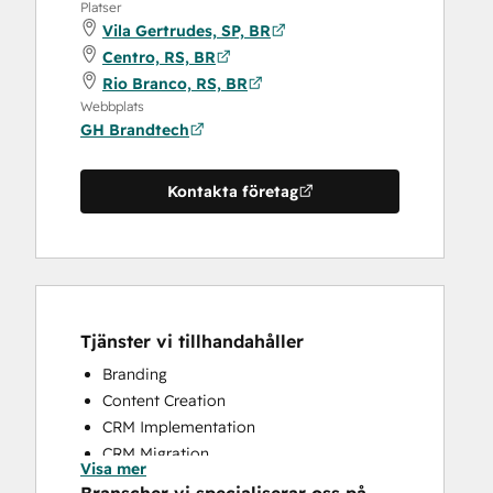
Platser
Vila Gertrudes, SP, BR
Centro, RS, BR
Rio Branco, RS, BR
Webbplats
GH Brandtech
Kontakta företag
Tjänster vi tillhandahåller
Branding
Content Creation
CRM Implementation
CRM Migration
Visa mer
Full Inbound Marketing Services