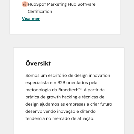
HubSpot Marketing Hub Software
Certification
Visa mer
HubSpot Marketing Software
HubSpot Reporting
HubSpot Sales Hub Software
Certification
HubSpot Solutions Partner
Inbound
Inbound Marketing
Översikt
Objectives-Based Onboarding
Somos um escritório de design innovation 
Platform Consulting
especialista em B2B orientados pela 
Revenue Operations
metodologia da Brandtech™. A partir da 
Salesforce Integration Certification
prática de growth hacking e técnicas de 
design ajudamos as empresas a criar futuro 
desenvolvendo inovação e ditando 
tendência no mercado de atuação.