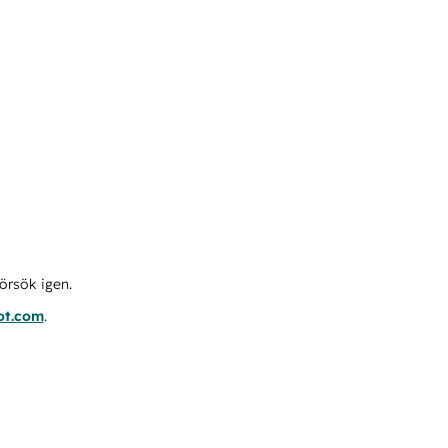
örsök igen.
ot.com
.