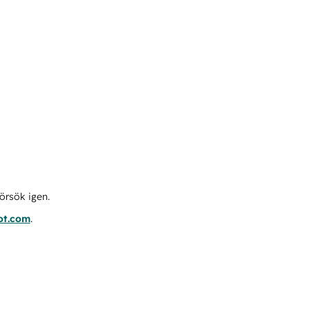
örsök igen.
ot.com
.