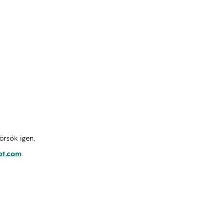
örsök igen.
ot.com
.