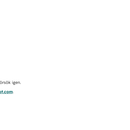
örsök igen.
ot.com
.