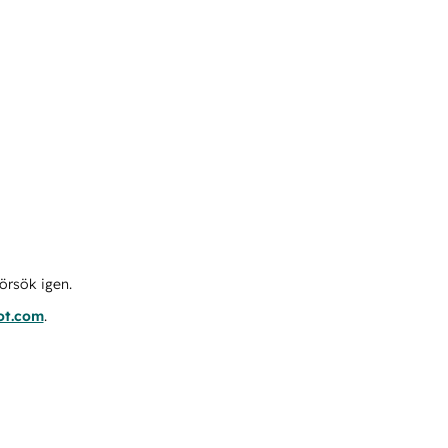
örsök igen.
ot.com
.