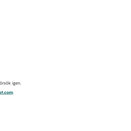
örsök igen.
ot.com
.