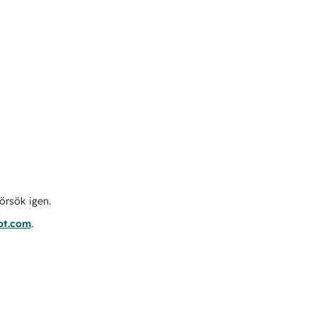
örsök igen.
ot.com
.