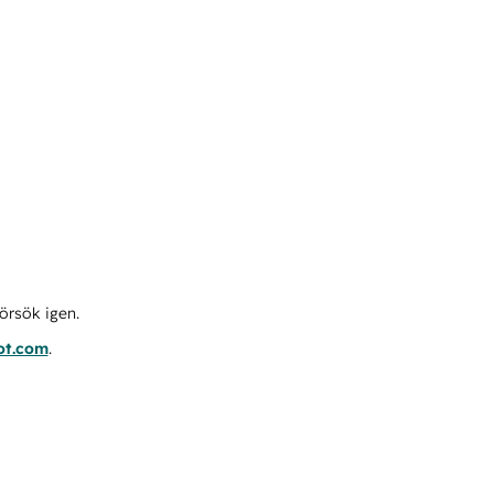
örsök igen.
ot.com
.