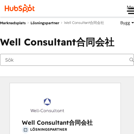
Me
Bygg
Well Consultant合同会社
Marknadsplats
Lösningspartner
Well Consultant合同会社
Well Consultant合同会社
LÖSNINGSPARTNER