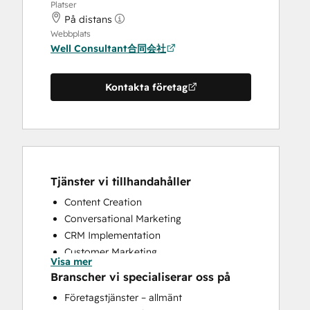
Platser
På distans
Webbplats
Well Consultant合同会社
Kontakta företag
Tjänster vi tillhandahåller
Content Creation
Conversational Marketing
CRM Implementation
Customer Marketing
Visa mer
Customer Survey and Analysis
Branscher vi specialiserar oss på
Email Marketing
Företagstjänster – allmänt
Full Inbound Marketing Services