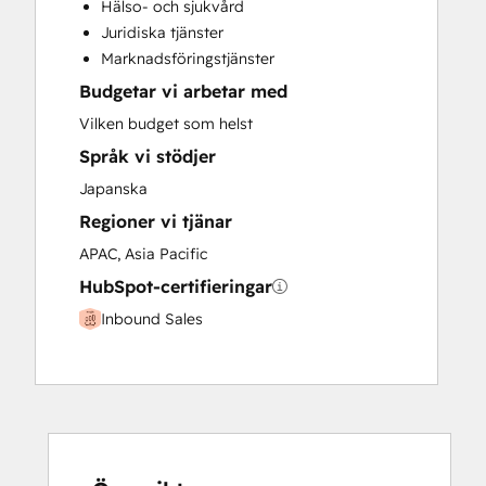
Hälso- och sjukvård
Paid Advertising
Juridiska tjänster
Programmable Automation
Marknadsföringstjänster
Budgetar vi arbetar med
Vilken budget som helst
Språk vi stödjer
Japanska
Regioner vi tjänar
APAC, Asia Pacific
HubSpot-certifieringar
Inbound Sales