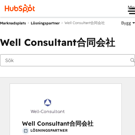
Me
Bygg
Well Consultant合同会社
Marknadsplats
Lösningspartner
Well Consultant合同会社
Well Consultant合同会社
LÖSNINGSPARTNER