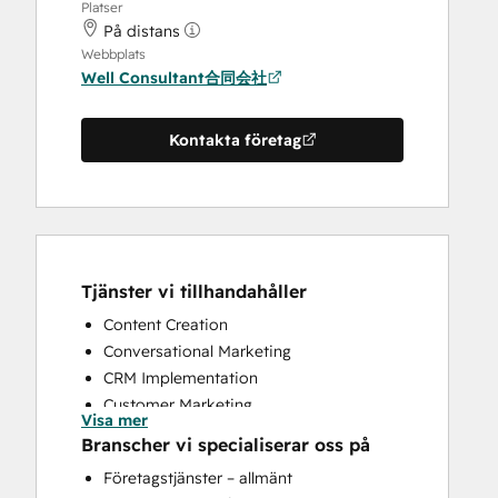
Platser
På distans
Webbplats
Well Consultant合同会社
Kontakta företag
Tjänster vi tillhandahåller
Content Creation
Conversational Marketing
CRM Implementation
Customer Marketing
Visa mer
Customer Survey and Analysis
Branscher vi specialiserar oss på
Email Marketing
Företagstjänster – allmänt
Full Inbound Marketing Services