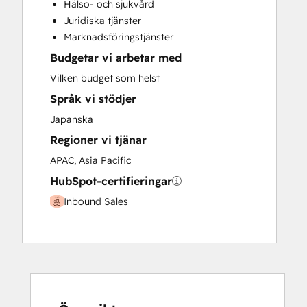
Hälso- och sjukvård
Paid Advertising
Juridiska tjänster
Programmable Automation
Marknadsföringstjänster
Budgetar vi arbetar med
Vilken budget som helst
Språk vi stödjer
Japanska
Regioner vi tjänar
APAC, Asia Pacific
HubSpot-certifieringar
Inbound Sales