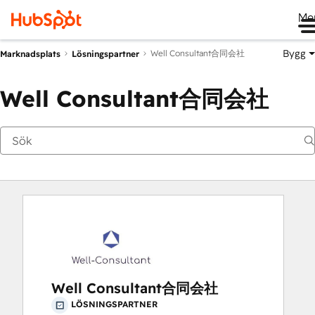
Me
Bygg
Well Consultant合同会社
Marknadsplats
Lösningspartner
Well Consultant合同会社
Well Consultant合同会社
LÖSNINGSPARTNER