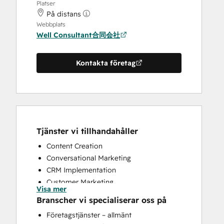
Platser
På distans
Webbplats
Well Consultant合同会社
Kontakta företag
Tjänster vi tillhandahåller
Content Creation
Conversational Marketing
CRM Implementation
Customer Marketing
Visa mer
Customer Survey and Analysis
Branscher vi specialiserar oss på
Email Marketing
Företagstjänster – allmänt
Full Inbound Marketing Services