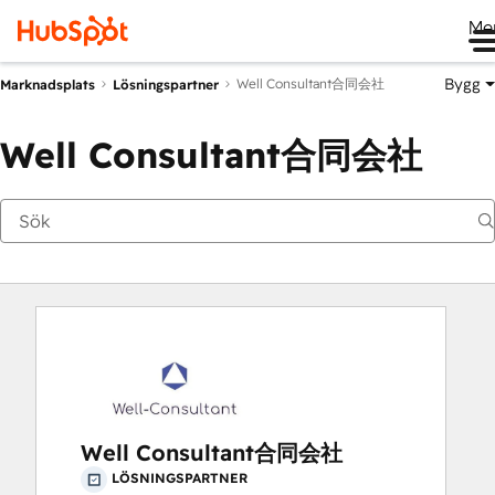
Me
Bygg
Well Consultant合同会社
Marknadsplats
Lösningspartner
Well Consultant合同会社
Well Consultant合同会社
LÖSNINGSPARTNER