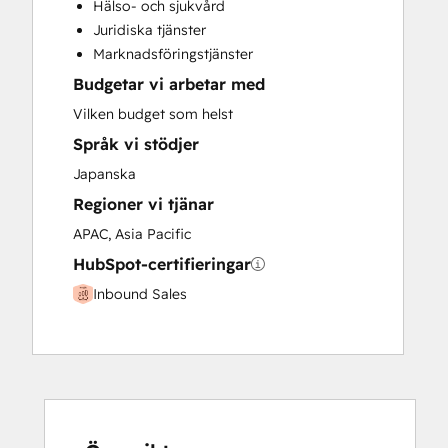
Hälso- och sjukvård
Paid Advertising
Juridiska tjänster
Programmable Automation
Marknadsföringstjänster
Budgetar vi arbetar med
Vilken budget som helst
Språk vi stödjer
Japanska
Regioner vi tjänar
APAC, Asia Pacific
HubSpot-certifieringar
Inbound Sales