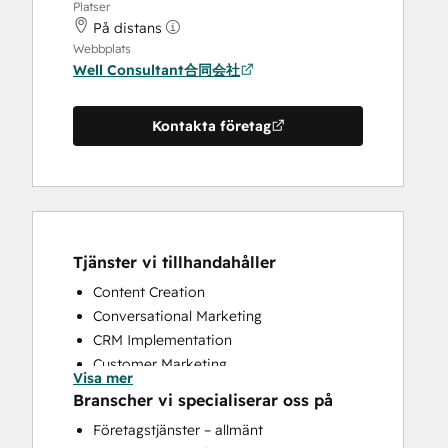
Platser
På distans
Webbplats
Well Consultant合同会社
Kontakta företag
Tjänster vi tillhandahåller
Content Creation
Conversational Marketing
CRM Implementation
Customer Marketing
Visa mer
Customer Survey and Analysis
Branscher vi specialiserar oss på
Email Marketing
Företagstjänster – allmänt
Full Inbound Marketing Services