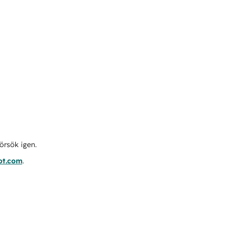
örsök igen.
ot.com
.