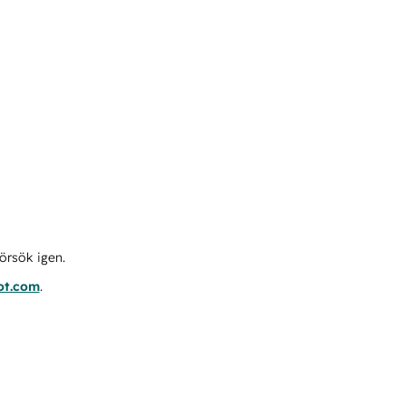
örsök igen.
ot.com
.