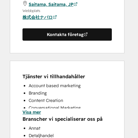
Saitama, Saitama, JP
Webbplats
株式会社ナバロ
Kontakta företag
Tjänster vi tillhandahåller
Account based marketing
Branding
Content Creation
Conversational Marketing
Visa mer
CRM Implementation
Branscher vi specialiserar oss på
Customer Marketing
Annat
Customer Survey and Analysis
Detaljhandel
Email Marketing