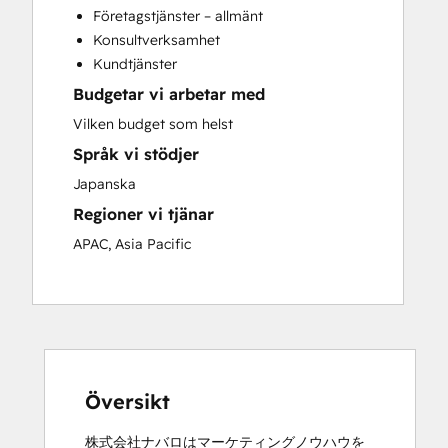
Företagstjänster – allmänt
Sales and Marketing Alignment
Konsultverksamhet
Sales Coaching and Training
Kundtjänster
Search Engine Optimization
Budgetar vi arbetar med
Social Media
Video Production
Vilken budget som helst
Website Design
Språk vi stödjer
Japanska
Regioner vi tjänar
APAC, Asia Pacific
Översikt
株式会社ナバロはマーケティングノウハウを