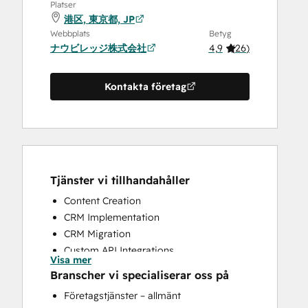
Platser
港区, 東京都, JP
Webbplats
Betyg
ナウビレッジ株式会社
4,9
(
26
)
Kontakta företag
Tjänster vi tillhandahåller
Content Creation
CRM Implementation
CRM Migration
Custom API Integrations
Visa mer
Email Marketing
Branscher vi specialiserar oss på
Full Inbound Marketing Services
Företagstjänster – allmänt
HubSpot Onboarding