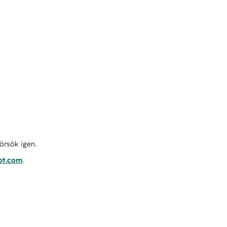
örsök igen.
ot.com
.