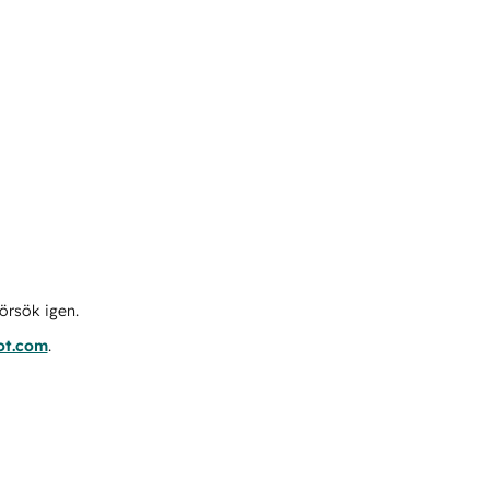
örsök igen.
ot.com
.