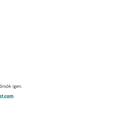
örsök igen.
ot.com
.