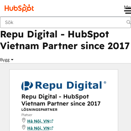
Me
Repu Digital - HubSpot Vietnam Partner si
Marknadsplats
Lösningspartner
Repu Digital - HubSpot
Vietnam Partner since 2017
Bygg
Repu Digital - HubSpot
Vietnam Partner since 2017
LÖSNINGSPARTNER
Platser
Hà Nội, VN
Hà Nội, VN