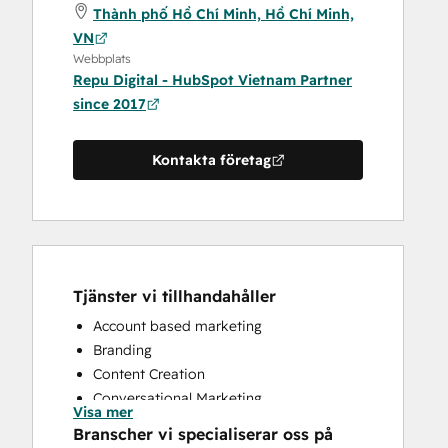
Thành phố Hồ Chí Minh, Hồ Chí Minh,
VN
Webbplats
Repu Digital - HubSpot Vietnam Partner
since 2017
Kontakta företag
Tjänster vi tillhandahåller
Account based marketing
Branding
Content Creation
Conversational Marketing
Visa mer
CRM Implementation
Branscher vi specialiserar oss på
CRM Migration