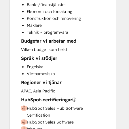
Bank-/finanstjänster
Custom API Integrations
Ekonomi och försäkring
Customer Marketing
Konstruktion och renovering
Customer Success Training
Mäklare
Customer Support Training
Teknik – programvara
Customer Survey and Analysis
Budgetar vi arbetar med
Email Marketing
Full Inbound Marketing Services
Vilken budget som helst
Help Desk Implementation
Språk vi stödjer
HubSpot Onboarding
Engelska
Knowledge Base Development
Vietnamesiska
Paid Advertising
Regioner vi tjänar
Sales and Marketing Alignment
Sales Coaching and Training
APAC, Asia Pacific
Sales Enablement
HubSpot-certifieringar
Search Engine Optimization
HubSpot Sales Hub Software
Website Design
Certification
Website Migration
HubSpot Sales Software