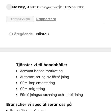
Massey, J.
Teknik – programvara
11 till 25 anställda
Rapportera
Användbar (0)
Föregående
Nästa
Tjänster vi tillhandahåller
Account based marketing
Automatisering av försäljning
CRM-implementering
CRM-migrering
Försäljningscoachning och -utbildning
Försäljningsoptimering
Branscher vi specialiserar oss på
HubSpot-introduktion
Bank-/finanstjänster