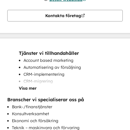
Kontakta företag
Tjänster vi tillhandahåller
Account based marketing
Automatisering av försäljning
CRM-implementering
CRM-migrering
Visa mer
Försäljningscoachning och -utbildning
Försäljningsoptimering
Branscher vi specialiserar oss på
HubSpot-introduktion
Bank-/finanstjänster
Implementering av helpdesk
Konsultverksamhet
Inriktning av försäljning och marknadsföring
Ekonomi och försäkring
Integration av anpassade API:er
Teknik – maskinvara och förvaring
Kompletta inkommande