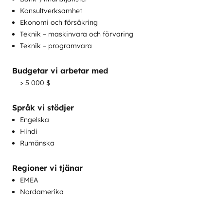
Implementering av helpdesk
Konsultverksamhet
Inriktning av försäljning och marknadsföring
Ekonomi och försäkring
Integration av anpassade API:er
Teknik – maskinvara och förvaring
Kompletta inkommande
Teknik – programvara
marknadsföringstjänster
Kundframgångsutbildning
Budgetar vi arbetar med
Kundmarknadsföring
> 5 000 $
Kundtjänsutbildning
Kundundersökning och analys
Språk vi stödjer
Marknadsförande e-post
Engelska
Hindi
Rumänska
Regioner vi tjänar
EMEA
Utveckling av kunskapsbas
Nordamerika