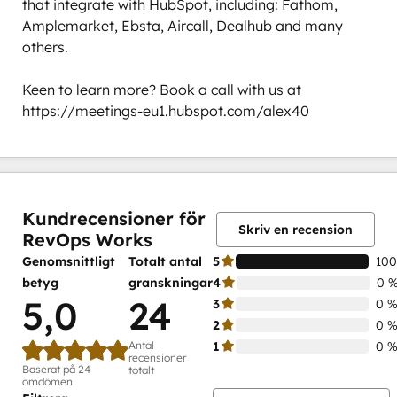
that integrate with HubSpot, including: Fathom, 
Amplemarket, Ebsta, Aircall, Dealhub and many 
others. 

Keen to learn more? Book a call with us at 
https://meetings-eu1.hubspot.com/alex40
0 %
0 %
0 %
0 %
100 %
slutfört
slutfört
slutfört
slutfört
slutfört
Kundrecensioner för
Skriv en recension
RevOps Works
Genomsnittligt
Totalt antal
5
100
betyg
granskningar
4
0 
5,0
24
3
0 
2
0 
Antal
1
0 
recensioner
Baserat på 24
totalt
omdömen