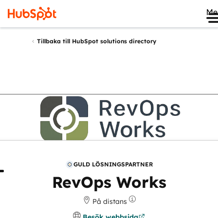
Me
Tillbaka till HubSpot solutions directory
GULD LÖSNINGSPARTNER
m
Recensioner
RevOps Works
På distans
Besök webbsida