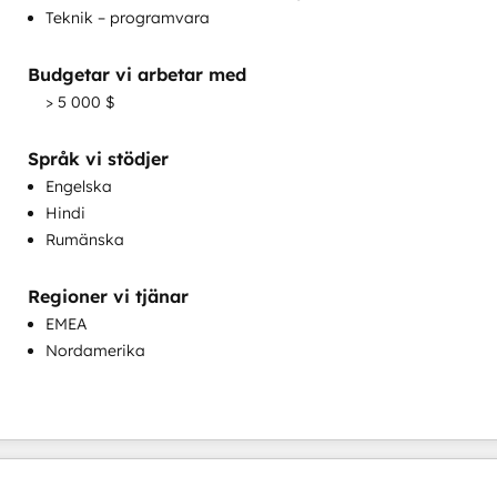
Teknik – programvara
marknadsföringstjänster
Kundframgångsutbildning
Budgetar vi arbetar med
Kundmarknadsföring
> 5 000 $
Kundtjänsutbildning
Kundundersökning och analys
Språk vi stödjer
Marknadsförande e-post
Engelska
Hindi
Rumänska
Regioner vi tjänar
EMEA
Utveckling av kunskapsbas
Nordamerika