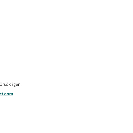
örsök igen.
ot.com
.