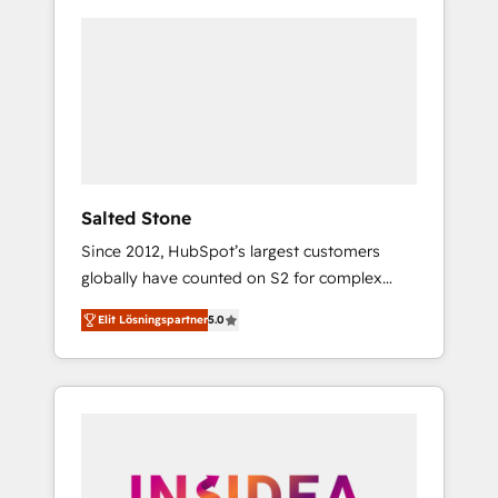
Salted Stone
Since 2012, HubSpot’s largest customers
globally have counted on S2 for complex
migrations, change management, systems
Elit Lösningspartner
5.0
integration, and creative solutions that
deliver measurable impact and transform
brand experiences As one of the few full-
service creative agencies in the HubSpot
ecosystem, we blend strategy, technology, &
award-winning design to build scalable,
globally regionalized HubSpot websites,