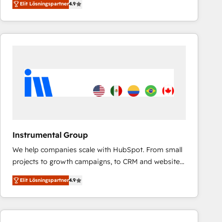
Elit Lösningspartner
4.9
marketing automation, Growth, Revops, CRM et
webdesign. Markentive is both a consulting firm, a
digital agency and an integrator. With over 115
experts in marketing automation, growth, revops,
CRM and webdesign (We focus on EMEA - USA
customers).
Instrumental Group
We help companies scale with HubSpot. From small
projects to growth campaigns, to CRM and websites.
Hire an agency that's experienced in every inch of
Elit Lösningspartner
4.9
HubSpot and willing to work hand-in-hand with your
team to simplify the complex and build a better
experience for your team and customers.