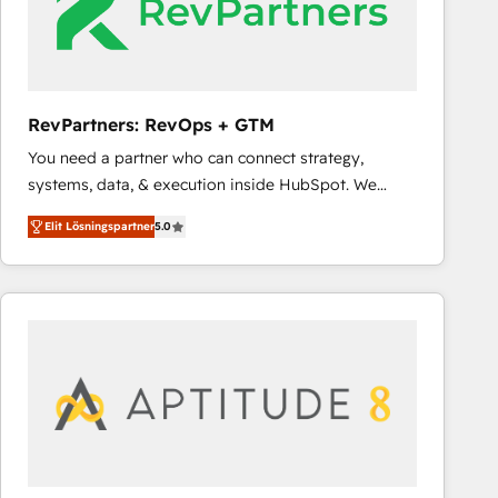
RevPartners: RevOps + GTM
You need a partner who can connect strategy,
systems, data, & execution inside HubSpot. We
bridge the gap where most agencies fall short by
Elit Lösningspartner
5.0
combining GTM strategy with technical execution to
solve the right problem with the right solution. As the
only firm in the world to hold Elite Partner
Accreditations with both HubSpot and Clay, our
clients gain a unique advantage in CRM architecture,
pipeline generation, data intelligence, and go-to-
market execution. Why B2B Businesses Choose RP: -
Secure: Soc2 compliant 🛡️ - Pricing: Implementations
starting at $1,5k 💵 - Speed: Launch in 14 days ⚡ -
Global: 75+ RPers across five continents 🌐 - Scale: