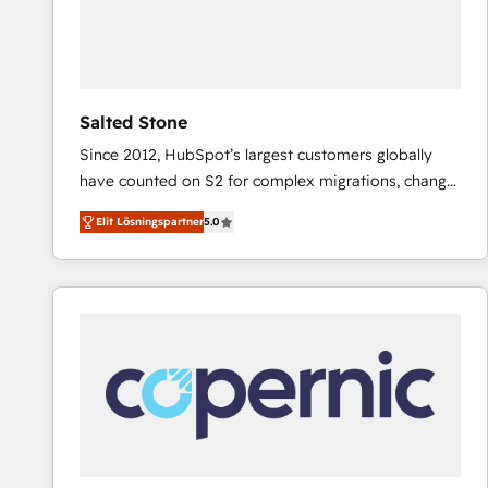
Salted Stone
Since 2012, HubSpot’s largest customers globally
have counted on S2 for complex migrations, change
management, systems integration, and creative
Elit Lösningspartner
5.0
solutions that deliver measurable impact and
transform brand experiences As one of the few full-
service creative agencies in the HubSpot
ecosystem, we blend strategy, technology, & award-
winning design to build scalable, globally
regionalized HubSpot websites, integrated
marketing campaigns, & RevOps frameworks that
fuel long-term success We connect the entire
customer lifecycle through seamless integrations,
ensure long-term adoption with change-