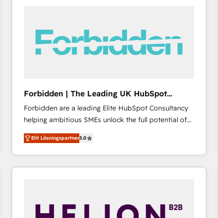
accelerate ROI across every HubSpot Hub. 🧭 From
multi-region migrations to AI-powered automation,
we turn complexity into clarity, human at global
scale. 🏆 HubSpot’s CEO called us “the partner of the
future.” Others agree it is proof of trust built through
measurable impact.
Forbidden | The Leading UK HubSpot
Consultancy
Forbidden are a leading Elite HubSpot Consultancy
helping ambitious SMEs unlock the full potential of
HubSpot. Too many businesses invest in HubSpot
Elit Lösningspartner
5.0
but never see the ROI they expected due to poor
adoption, messy data, and disconnected teams
getting in the way. That’s where we come in. We
partner with scaling businesses across the UK to
design, implement, and optimise HubSpot so it
actually drives revenue, not just reports on it. Our
services include: - Choosing the right HubSpot