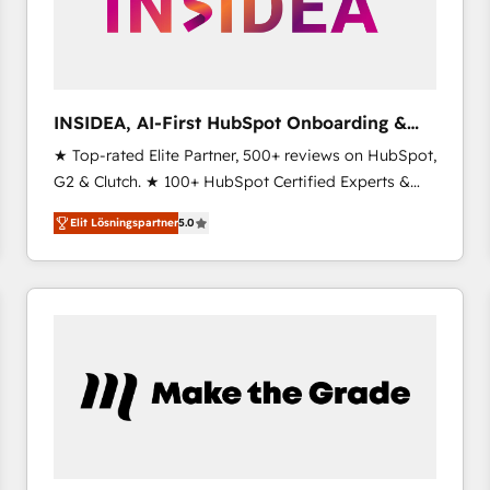
INSIDEA, AI-First HubSpot Onboarding &
RevOps
★ Top-rated Elite Partner, 500+ reviews on HubSpot,
G2 & Clutch. ★ 100+ HubSpot Certified Experts &
Trainers across the team ★ 1,500+ implementations
Elit Lösningspartner
5.0
across five continents ★ AI-First, RevOps-led,
Onboarding obsessed ★ Company of the Year
2024/25 INSIDEA helps growing companies turn
HubSpot into a revenue engine. We onboard your
team, migrate your data, and build AI-powered
workflows that drive adoption from week one, in
your time zone. What we do ➤ Onboarding: Live in
weeks, with workflows built around your business,
not a template. ➤ Migration: Move from any legacy
CRM. Zero downtime, full data integrity. ➤