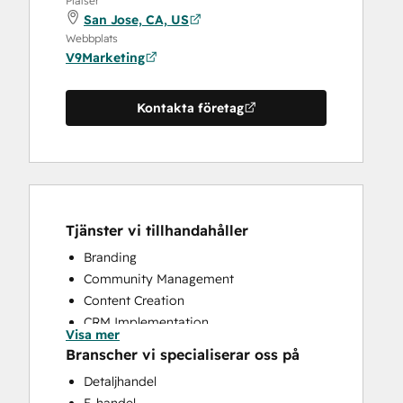
Platser
San Jose, CA, US
Webbplats
V9Marketing
Kontakta företag
Tjänster vi tillhandahåller
Branding
Community Management
Content Creation
CRM Implementation
Visa mer
Email Marketing
Branscher vi specialiserar oss på
Full Inbound Marketing Services
Detaljhandel
Knowledge Base Development