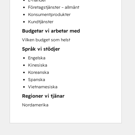
E-handel
Paid Advertising
Företagstjänster – allmänt
Programmable Automation
Konsumentprodukter
Search Engine Optimization
Kundtjänster
Social Media
Budgetar vi arbetar med
Video Production
Website Design
Vilken budget som helst
Website Development
Språk vi stödjer
Engelska
Kinesiska
Koreanska
Spanska
Vietnamesiska
Regioner vi tjänar
Nordamerika