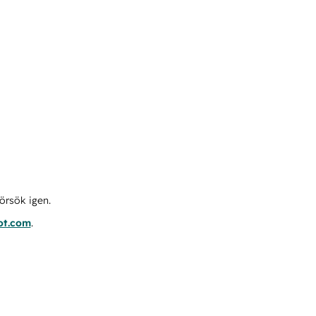
örsök igen.
ot.com
.