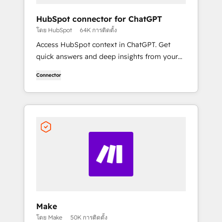
HubSpot connector for ChatGPT
โดย HubSpot
64K การติดตั้ง
Access HubSpot context in ChatGPT. Get
quick answers and deep insights from your
HubSpot context. From lightweight daily
Connector
tasks to doctorate-level research, right in
ChatGPT. No coding required.
Make
โดย Make
50K การติดตั้ง