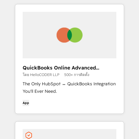
QuickBooks Online Advanced
Automation
โดย HelloCODER LLP
500+ การติดตั้ง
The Only HubSpot ↔ QuickBooks Integration
You'll Ever Need.
App