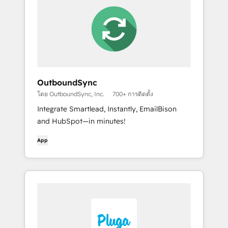
OutboundSync
โดย OutboundSync, Inc.
700+ การติดตั้ง
Integrate Smartlead, Instantly, EmailBison
and HubSpot—in minutes!
App