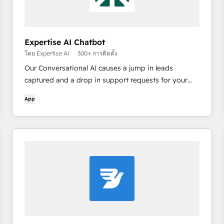
Expertise AI Chatbot
โดย Expertise AI
300+ การติดตั้ง
Our Conversational AI causes a jump in leads
captured and a drop in support requests for your
business. (formerly branded as Chatsimple)
App