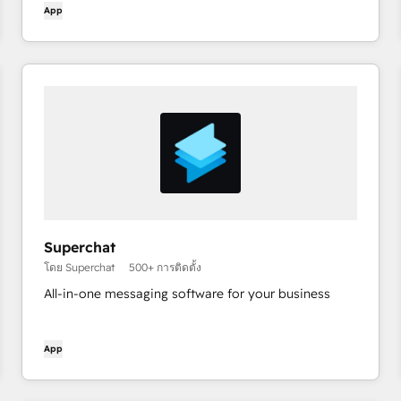
App
close the warm leads on your site with the #1
Inbound Prospecting Agent.
Superchat
โดย Superchat
500+ การติดตั้ง
All-in-one messaging software for your business
App