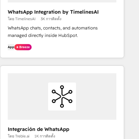
WhatsApp Integration by TimelinesAI
โดย TimelinesAI
3K การติดตั้ง
WhatsApp chats, contacts, and automations
managed directly inside HubSpot.
App
Breeze
Integración de WhatsApp
โดย Treble.ai
1K การติดตั้ง