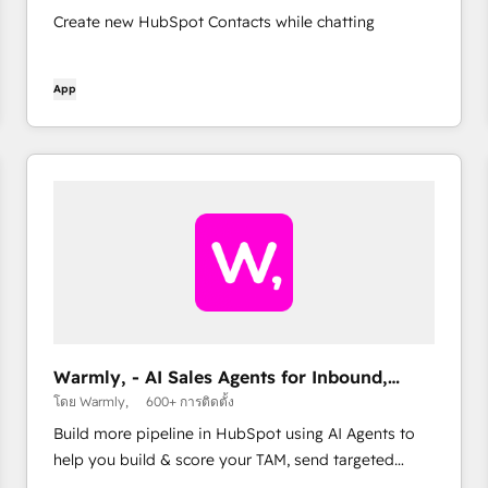
Create new HubSpot Contacts while chatting
App
Warmly, - AI Sales Agents for Inbound,
Outbound, & TAM
โดย Warmly,
600+ การติดตั้ง
Build more pipeline in HubSpot using AI Agents to
help you build & score your TAM, send targeted
Outbound (across email, Ads, Linkedin) and then