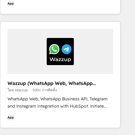
App
Wazzup (WhatsApp Web, WhatsApp
Business API and Telegram)
โดย Wazzup
500+ การติดตั้ง
WhatsApp Web, WhatsApp Business API, Telegram
and Instagram integration with HubSpot. Initiate
chats with your clients, text from HubSpot and store
App
all messages in CRM