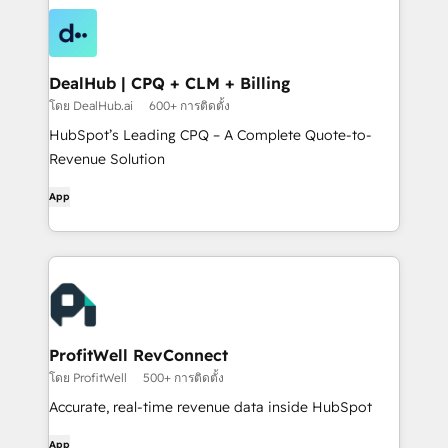
DealHub | CPQ + CLM + Billing
โดย DealHub.ai
600+ การติดตั้ง
HubSpot’s Leading CPQ – A Complete Quote-to-
Revenue Solution
App
ProfitWell RevConnect
โดย ProfitWell
500+ การติดตั้ง
Accurate, real-time revenue data inside HubSpot
App