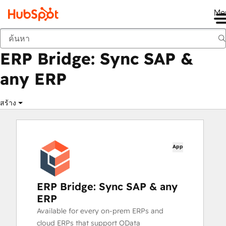
Me
ERP Bridge: Sync SAP & any ERP
ตลาด
แอป
ERP Bridge: Sync SAP &
any ERP
สร้าง
App
ERP Bridge: Sync SAP & any
ERP
Available for every on-prem ERPs and
cloud ERPs that support OData