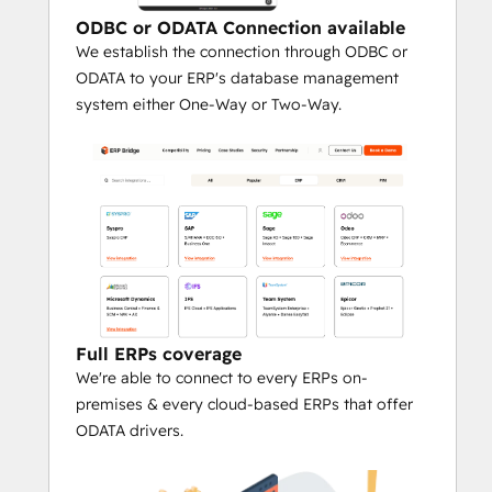
that your Sales team has collected 
ODBC or ODATA Connection available
and updated;
We establish the connection through ODBC or
ODATA to your ERP's database management
system either One-Way or Two-Way.
better manage the after-sales 
process
 - automate all those emails 
you need to exchange after you have 
won a deal in order to help 
accounting to set up the new 
company;
enjoy all of the perks about an ERP 
integration 
without worry about 
Full ERPs coverage
security
 since ERP Bridge doesn’t 
We're able to connect to every ERPs on-
have access to your application or 
premises & every cloud-based ERPs that offer
ERP data. The syncing of data and 
ODATA drivers.
the configuration of ERP Bridge go 
into separate ways;