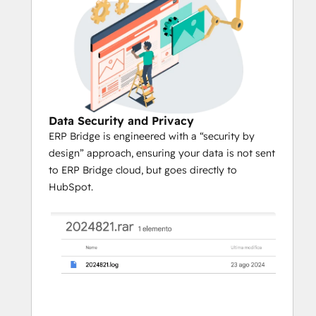
pick the HubSpot objects you 
would like to map and sync:
Contacts,
Companies,
Data Security and Privacy
Tickets,
ERP Bridge is engineered with a “security by
Deals,
design” approach, ensuring your data is not sent
Orders,
to ERP Bridge cloud, but goes directly to
Products,
HubSpot.
Line items,
Quotes,
Invoices,
Any custom object you want 
(provided that you have HS 
Enterprise)
Every objects in your data model