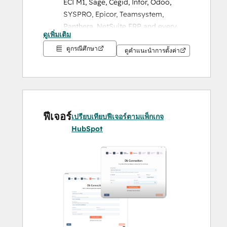
ECI M1, Sage, Cegid, Infor, Odoo, 
SYSPRO, Epicor, Teamsystem, 
Panthera, NetSuite ERP and every 
ดูเพิ่มเติม
on-prem ERPs and cloud ERPs that 
ดูกรณีศึกษา
support OData. Both one-way and 
ดูคำแนะนำการตั้งค่า
two-way;
use customer and transactional 
data as a trigger for contextual 
ฟีเจอร์
เปรียบเทียบฟีเจอร์ตามแพ็กเกจ
communication
 - for instance, find 
HubSpot
out sleeping customers based on 
SAP B1 data like order data & order 
amount and send out an email via 
HubSpot with;
sync and enrich your deals 
- for 
instance, sync a quote made on SAP 
B1 in HubSpot with new information 