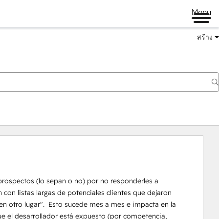
Menu
สร้าง
prospectos (lo sepan o no) por no responderles a 
on listas largas de potenciales clientes que dejaron 
n otro lugar".  Esto sucede mes a mes e impacta en la 
ue el desarrollador está expuesto (por competencia, 