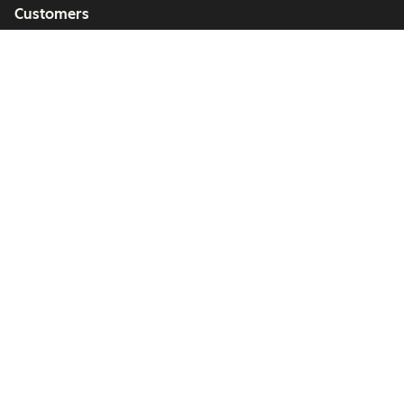
Customers
Partners
Copyright © 2026 HubSpot, Inc.
Legal Center
Privacy Policy
Security
Website Accessibility
Manage Cookies