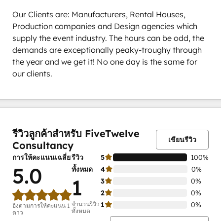
Our Clients are: Manufacturers, Rental Houses, 
Production companies and Design agencies which 
supply the event industry. The hours can be odd, the 
demands are exceptionally peaky-troughy through 
the year and we get it! No one day is the same for 
our clients.
เสร็จ
เสร็จ
เสร็จ
เสร็จ
เสร็จ
สมบูรณ์
สมบูรณ์
สมบูรณ์
สมบูรณ์
สมบูรณ์
0%
0%
0%
0%
100%
รีวิวลูกค้าสำหรับ FiveTwelve
เขียนรีวิว
Consultancy
การให้คะแนนเฉลี่ย
รีวิว
5
100%
5.0
ทั้งหมด
4
0%
1
3
0%
2
0%
จำนวนรีวิว
1
0%
อิงตามการให้คะแนน 1
ทั้งหมด
ดาว