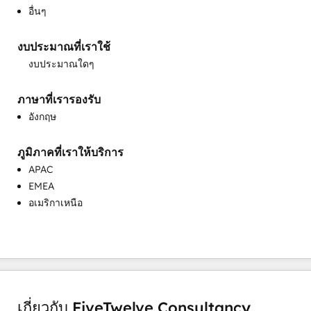
อื่นๆ
การพัฒนาเว็บไซต์
การสร้างเนื้อหา
งบประมาณที่เราใช้
การสร้างแบรนด์
งบประมาณใดๆ
การโอนย้าย CRM
โซเชียลมีเดีย
ภาษาที่เรารองรับ
แบบสำรวจและการวิเคราะห์ลูกค้า
อังกฤษ
ระบบอัตโนมัติที่ตั้งโปรแกรมได้
ภูมิภาคที่เราให้บริการ
APAC
EMEA
อเมริกาเหนือ
เกี่ยวกับ FiveTwelve Consultancy