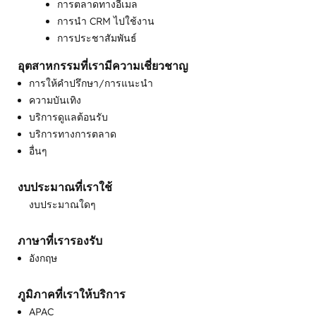
การตลาดทางอีเมล
การนำ CRM ไปใช้งาน
การประชาสัมพันธ์
การเปิดใช้งานการขาย
อุตสาหกรรมที่เรามีความเชี่ยวชาญ
การผสานการทำงาน API แบบกำหนดเอง
การให้คำปรึกษา/การแนะนำ
การฝึกสอนและการฝึกอบรมด้านการขาย
ความบันเทิง
การฝึกอบรมการสนับสนุนลูกค้า
บริการดูแลต้อนรับ
การฝึกอบรมความสำเร็จของลูกค้า
บริการทางการตลาด
การพัฒนาฐานความรู้
อื่นๆ
การพัฒนาเว็บไซต์
การสร้างเนื้อหา
งบประมาณที่เราใช้
การสร้างแบรนด์
งบประมาณใดๆ
การโอนย้าย CRM
โซเชียลมีเดีย
ภาษาที่เรารองรับ
แบบสำรวจและการวิเคราะห์ลูกค้า
อังกฤษ
ระบบอัตโนมัติที่ตั้งโปรแกรมได้
ภูมิภาคที่เราให้บริการ
APAC