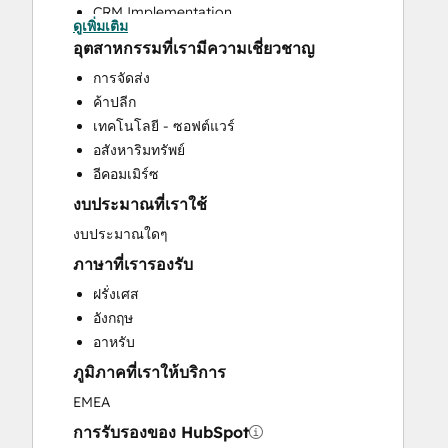
CRM Implementation
ดูเพิ่มเติม
CRM Migration
อุตสาหกรรมที่เรามีความเชี่ยวชาญ
Custom API Integrations
การจัดส่ง
Customer Marketing
ค้าปลีก
Email Marketing
เทคโนโลยี - ซอฟต์แวร์
Full Inbound Marketing Services
อสังหาริมทรัพย์
Help Desk Implementation
อีคอมเมิร์ซ
Paid Advertising
งบประมาณที่เราใช้
Sales and Marketing Alignment
Sales Enablement
งบประมาณใดๆ
Social Media
ภาษาที่เรารองรับ
Website Design
ฝรั่งเศส
Website Development
อังกฤษ
Website Migration
อาหรับ
ภูมิภาคที่เราให้บริการ
EMEA
การรับรองของ HubSpot