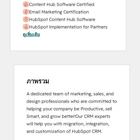
Content Hub Software Certified
Email Marketing Certification
HubSpot Content Hub Software
HubSpot Implementation for Partners
ดูเพิ่มเติม
HubSpot Marketing Hub Software
Certification
HubSpot Sales Hub Software
Certification
HubSpot Solutions Partner
Inbound Marketing
Inbound Sales
ภาพรวม
Service Hub Software
A dedicated team of marketing, sales, and 
design professionals who are committed to 
helping your company be Productive, sell 
Smart, and grow better!Our CRM experts 
will help you with migration, integration, 
and customization of HubSpot CRM.