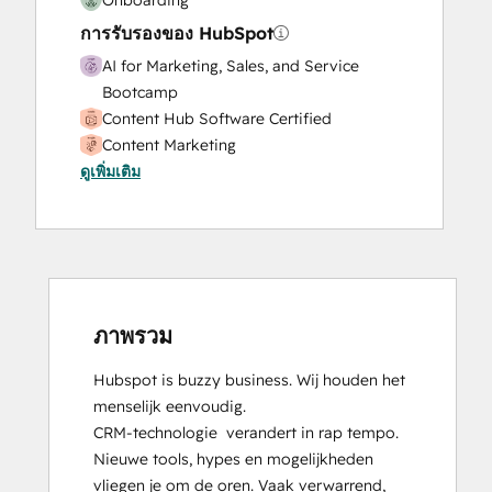
การรับรองของ HubSpot
AI for Marketing, Sales, and Service
Bootcamp
Content Hub Software Certified
Content Marketing
ดูเพิ่มเติม
CRM Data Migration Certification
Data Integrations Certification
Digital Advertising
Digital Marketing
Email Marketing Certification
Frictionless Sales
Guided Client Onboarding
ภาพรวม
HubSpot
Hubspot is buzzy business. Wij houden het 
Implementation
menselijk eenvoudig.

for
CRM-technologie  verandert in rap tempo. 
Partners
Nieuwe tools, hypes en mogelijkheden 
HubSpot Marketing Hub Software
vliegen je om de oren. Vaak verwarrend, 
Certification