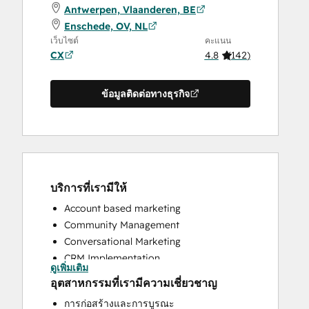
Antwerpen, Vlaanderen, BE
Enschede, OV, NL
เว็บไซต์
คะแนน
CX
4.8
(
142
)
ข้อมูลติดต่อทางธุรกิจ
บริการที่เรามีให้
Account based marketing
Community Management
Conversational Marketing
CRM Implementation
ดูเพิ่มเติม
CRM Migration
อุตสาหกรรมที่เรามีความเชี่ยวชาญ
Custom API Integrations
การก่อสร้างและการบูรณะ
Customer Marketing