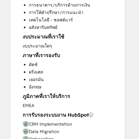
การธนาคาร/บริการด้านการเงิน
Customer Success Training
การให้คำปรึกษา/การแนะนำ
Customer Support Training
เทคโนโลยี - ซอฟต์แวร์
Customer Survey and Analysis
อสังหาริมทรัพย์
Email Marketing
งบประมาณที่เราใช้
Full Inbound Marketing Services
Help Desk Implementation
งบประมาณใดๆ
Knowledge Base Development
ภาษาที่เรารองรับ
Paid Advertising
ดัตช์
Programmable Automation
ฝรั่งเศส
Sales and Marketing Alignment
เยอรมัน
Sales Coaching and Training
อังกฤษ
Sales Enablement
ภูมิภาคที่เราให้บริการ
Website Design
Website Development
EMEA
Website Migration
การรับรองระบบงาน HubSpot
CRM Implementation
Data Migration
Onboarding