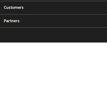
Customers
Partners
Copyright © 2026 HubSpot, Inc.
Legal Center
Privacy Policy
Security
Website Accessibility
Manage Cookies