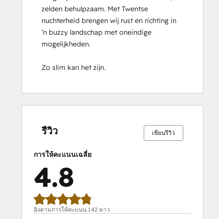
zelden behulpzaam. Met Twentse 
HubSpot Reporting
nuchterheid brengen wij rust en richting in 
HubSpot Sales Hub Software
’n buzzy landschap met oneindige 
Certification
mogelijkheden.

HubSpot Solutions Partner
HubSpot
Zo slim kan het zijn.
Trainer
Certification
Inbound
Inbound Marketing
เสร็จ
เสร็จ
เสร็จ
เสร็จ
เสร็จ
เสร็จ
เสร็จ
เสร็จ
เสร็จ
เสร็จ
Inbound Marketing Optimization
สมบูรณ์
สมบูรณ์
สมบูรณ์
สมบูรณ์
สมบูรณ์
สมบูรณ์
สมบูรณ์
สมบูรณ์
สมบูรณ์
สมบูรณ์
0%
0%
1%
14%
85%
0%
0%
1%
14%
85%
Inbound Sales
รีวิว
เขียนรีวิว
Integrating With HubSpot I: Foundations
Objectives-Based Onboarding
การให้คะแนนเฉลี่ย
Platform Consulting
4.8
Revenue Operations
Sales Enablement
Sales Management Training: Strategies
for Developing a Successful Modern
อิงตามการให้คะแนน 142 ดาว