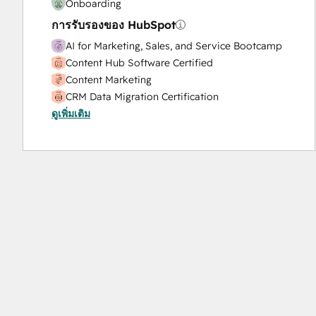
Onboarding
การรับรองของ HubSpot
AI for Marketing, Sales, and Service Bootcamp
Content Hub Software Certified
Content Marketing
CRM Data Migration Certification
ดูเพิ่มเติม
Data Integrations Certification
Digital Advertising
Digital Marketing
Email Marketing Certification
Frictionless Sales
Guided Client Onboarding
HubSpot
Implementation
for
Partners
HubSpot Marketing Hub Software Certification
HubSpot Reporting