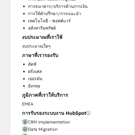
Customer Marketing
การธนาคาร/บริการด้านการเงิน
Customer Success Training
การให้คำปรึกษา/การแนะนำ
Customer Support Training
เทคโนโลยี - ซอฟต์แวร์
Customer Survey and Analysis
อสังหาริมทรัพย์
Email Marketing
งบประมาณที่เราใช้
Full Inbound Marketing Services
Help Desk Implementation
งบประมาณใดๆ
Knowledge Base Development
ภาษาที่เรารองรับ
Paid Advertising
ดัตช์
Programmable Automation
ฝรั่งเศส
Sales and Marketing Alignment
เยอรมัน
Sales Coaching and Training
อังกฤษ
Sales Enablement
ภูมิภาคที่เราให้บริการ
Website Design
Website Development
EMEA
Website Migration
การรับรองระบบงาน HubSpot
CRM Implementation
Data Migration