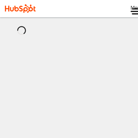
Me
กำลัง
โหลด