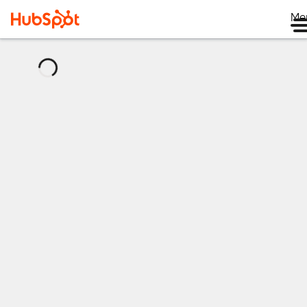
Me
กำลัง
โหลด