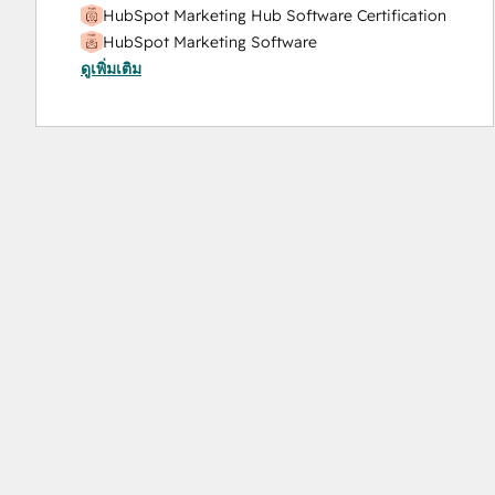
HubSpot Marketing Hub Software Certification
HubSpot Marketing Software
ดูเพิ่มเติม
HubSpot Reporting
HubSpot Sales Hub Software Certification
HubSpot Solutions Partner
Inbound
Inbound Marketing
Objectives-Based Onboarding
Platform Consulting
Revenue Operations
Salesforce Integration Certification