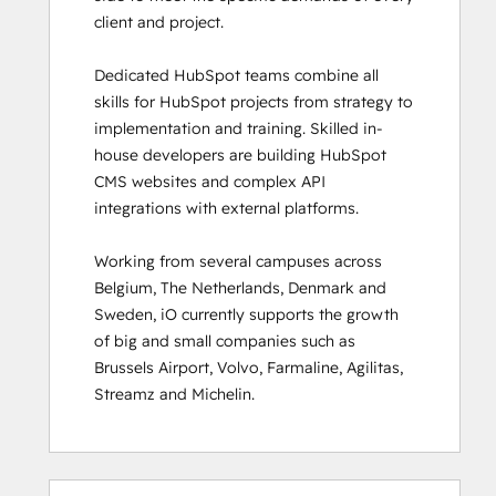
client and project. 

HubSpot Sales Hub Software
Certification
Dedicated HubSpot teams combine all 
HubSpot Solutions Partner
skills for HubSpot projects from strategy to 
HubSpot Trainer Certification
implementation and training. Skilled in-
Inbound
house developers are building HubSpot 
Inbound Marketing
CMS websites and complex API 
Inbound Marketing Optimization
integrations with external platforms.  

Inbound Sales
Integrating With HubSpot I: Foundations
Working from several campuses across 
Marketing Hub Demo
Belgium, The Netherlands, Denmark and 
Objectives-Based Onboarding
Sweden, iO currently supports the growth 
Platform Consulting
of big and small companies such as 
Revenue Operations
Brussels Airport, Volvo, Farmaline, Agilitas, 
Sales Enablement
Streamz and Michelin.
Sales Management Training: Strategies
for Developing a Successful Modern
Sales Team
Salesforce Integration Certification
เสร็จ
เสร็จ
เสร็จ
เสร็จ
เสร็จ
เสร็จ
เสร็จ
เสร็จ
เสร็จ
เสร็จ