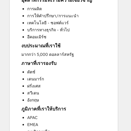
อุตสาหกรรมที่เรามีความเชี่ยวชาญ
CRM Implementation
การผลิต
CRM Migration
การให้คำปรึกษา/การแนะนำ
Custom API Integrations
เทคโนโลยี - ซอฟต์แวร์
Customer Marketing
บริการทางธุรกิจ - ทั่วไป
Customer Success Training
อีคอมเมิร์ซ
Customer Support Training
งบประมาณที่เราใช้
Customer Survey and Analysis
Email Marketing
มากกว่า 5,000 ดอลลาร์สหรัฐ
Full Inbound Marketing Services
ภาษาที่เรารองรับ
Help Desk Implementation
ดัตช์
HubSpot Onboarding
เดนมาร์ก
Knowledge Base Development
ฝรั่งเศส
Paid Advertising
สวีเดน
Programmable Automation
อังกฤษ
Sales and Marketing Alignment
ภูมิภาคที่เราให้บริการ
Sales Coaching and Training
Sales Enablement
APAC
Search Engine Optimization
EMEA
Social Media