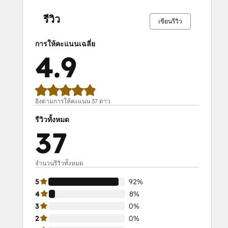
SEO II
สมบูรณ์
สมบูรณ์
สมบูรณ์
สมบูรณ์
สมบูรณ์
สมบูรณ์
สมบูรณ์
สมบูรณ์
สมบูรณ์
สมบูรณ์
0%
0%
0%
8%
92%
0%
0%
0%
8%
92%
Service Hub Demo Certification
รีวิว
เขียนรีวิว
Service Hub Software
Social Media Marketing Certification
การให้คะแนนเฉลี่ย
Course
4.9
Social Media Marketing Certification II
Solutions Architecture Foundations
อิงตามการให้คะแนน 37 ดาว
รีวิวทั้งหมด
37
จำนวนรีวิวทั้งหมด
5
92%
4
8%
3
0%
2
0%