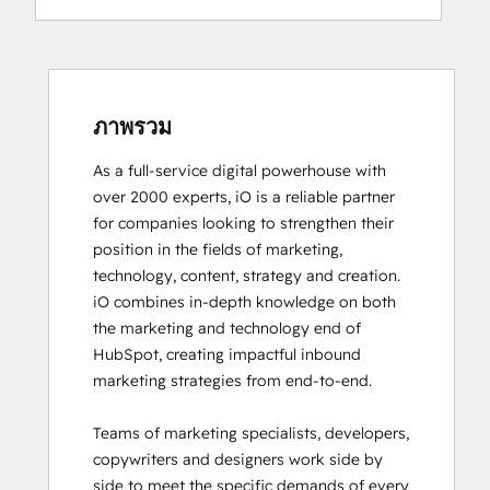
Digital Advertising
Digital Marketing
Email Marketing Certification
Email Marketing Certification
Frictionless Sales
ภาพรวม
Guided Client Onboarding
As a full-service digital powerhouse with 
HubSpot Architecture I: Data Models and
over 2000 experts, iO is a reliable partner 
APIs
for companies looking to strengthen their 
HubSpot Architecture II: Content and
position in the fields of marketing, 
Messaging Tools
technology, content, strategy and creation. 

HubSpot CMS for Developers II
iO combines in-depth knowledge on both 
HubSpot Content Hub Software
the marketing and technology end of 
HubSpot Email Marketing Software
HubSpot, creating impactful inbound 
Certification
marketing strategies from end-to-end. 

HubSpot Implementation for Partners
HubSpot Marketing Hub Software
Teams of marketing specialists, developers, 
Certification
copywriters and designers work side by 
HubSpot Marketing Software
side to meet the specific demands of every 
HubSpot Reporting