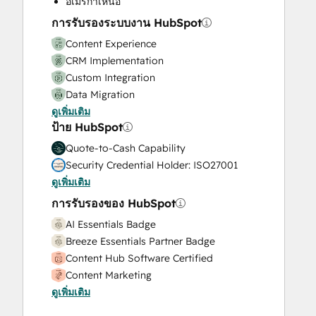
อเมริกาเหนือ
Video Production
การรับรองระบบงาน HubSpot
Website Design
Content Experience
Website Development
CRM Implementation
Website Migration
Custom Integration
Data Migration
ดูเพิ่มเติม
Onboarding
ป้าย HubSpot
Service Implementation
Solutions Architecture Design
Quote-to-Cash Capability
Security Credential Holder: ISO27001
ดูเพิ่มเติม
การรับรองของ HubSpot
AI Essentials Badge
Breeze Essentials Partner Badge
Content Hub Software Certified
Content Marketing
ดูเพิ่มเติม
CRM Data Migration Certification
Data Integrations Certification